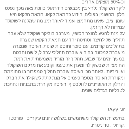
וכ-50% מוצקים אחרים.
ליקר השוקולד נלחץ בין מכבשים הידראוליים וכתוצאה מכך נפלט
חלק מהשומן בפולים, הידוע כחמאת קקאו. חמאת הקקאו היא
שומן יציב, שאינו מתחמצן ועמיד לאורך זמן, מה שמקנה לשוקולד
עמידות לאורך זמן
.
על מנת להגיע למוצר הסופי, מערבבים ליקר שוקולד שלא עבר
תהליך של לחיצה וסחיטה יחד עם חמאת הקקאו שנוצרה
בתהליכים קודמים, עם סוכר ותוספות שונות. העיסה שנוצרה
מועברת למכונה בה היא עוברת תהליכי ערבול, לישה וחבטה
במשך ימים עד שבוע. תהליך זה מוריד משמעותית את רמת
החומציות שבשוקולד ומעדן את טעמו וקובע את מרקם השוקולד
ואווריריותו. לאחר מכן העיסה עוברת תהליך טמפרור בו מחוממת
ומקוררת העיסה מספר פעמים על מנת לתת לשוקולד את הברק
והחלקות האופייניים לו ולבסוף, העיסה מקוררת בתבניות ונחתכת
לטבליות בגדלים שונים.
זני קקאו
בתעשיית השוקולד משתמשים בשלושה זנים עיקריים
פורסטו
–
,קריוליו, טריניטריו.