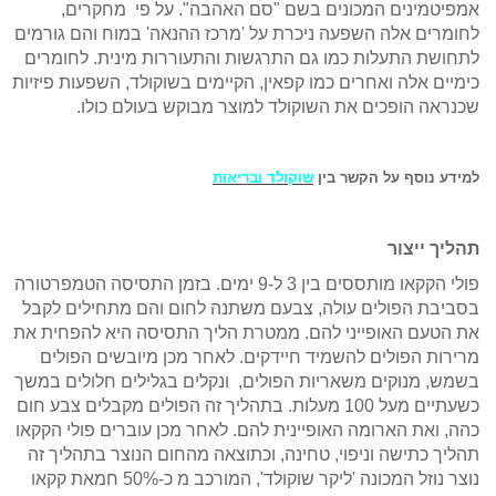
אמפיטמינים המכונים בשם "סם האהבה". על פי מחקרים,
לחומרים אלה השפעה ניכרת על 'מרכז ההנאה' במוח והם גורמים
לתחושת התעלות כמו גם התרגשות והתעוררות מינית. לחומרים
כימיים אלה ואחרים כמו קפאין, הקיימים בשוקולד, השפעות פיזיות
שכנראה הופכים את השוקולד למוצר מבוקש בעולם כולו.
למידע נוסף על הקשר בין
שוקולד ובריאות
תהליך ייצור
פולי הקקאו מותססים בין 3 ל-9 ימים
. בזמן התסיסה הטמפרטורה
בסביבת הפולים עולה, צבעם משתנה לחום והם מתחילים לקבל
את הטעם האופייני להם. ממטרת הליך התסיסה היא להפחית את
מרירות הפולים להשמיד חיידקים. לאחר מכן מיובשים הפולים
בשמש, מנוקים משאריות הפולים, ונקלים בגלילים חלולים במשך
כשעתיים מעל 100 מעלות. בתהליך זה הפולים מקבלים צבע חום
כהה, ואת הארומה האופיינית להם. לאחר מכן עוברים פולי הקקאו
תהליך כתישה וניפוי, טחינה, וכתוצאה מהחום הנוצר
בתהליך זה
נוצר נוזל המכונה 'ליקר שוקולד', המורכב מ כ-50% חמאת קקאו