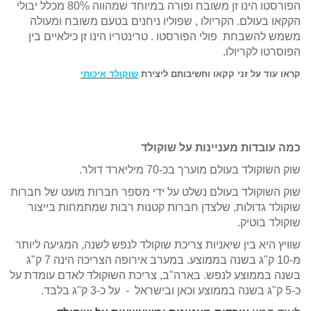
הפורסטו הינו זן משובח ופורה במיוחד שמהווה 80% מכלל יבולי
הקקאו בעולם. הקריולו , שפוליו ניחנים בטעם משובח ומעולה
משמש להשבחת פולי הפורסטו . טרינטריו הינו זן כילאיים בין
הפוסרטו לקריולו.
קראו עוד על זני קקאו וחשיבותם ליצירת
שוקולד איכותי
כמה עובדות מעניינות על שוקולד
שוק השוקולד בעולם מוערך בכ-70 מיליארד דולר.
שוק השוקולד בעולם נשלט על ידי מספר חברות מועט של חברות
שוקולד גדולות, שלצדן חברות קטנות רבות שמתמחות בייצור
שוקולד בוטיק.
שוויץ היא בין שיאניות צריכת שוקולד לנפש לשנה, המגיעה ליותר
מ-10 ק"ג בשנה בממוצע. במערב אירופה הצריכה הינה 7 ק"ג
בשנה בממוצע לנפש. בארה"ב, צריכת השוקולד לאדם עומדת על
כ-5 ק"ג בשנה בממוצע וכאן ובישראל - על כ-3 ק"ג בלבד.