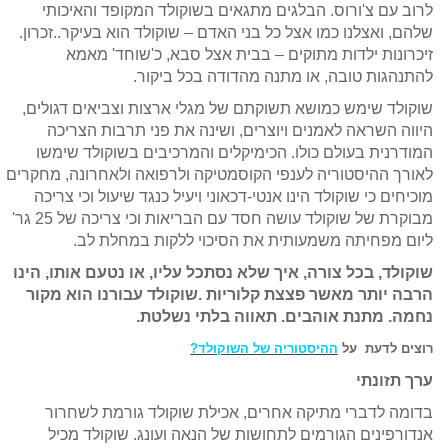
לרוב עם צ'ורוס. הבלגים מתגאים בשוקולד המקופד והאיכותי
שלהם, ואצלנו כמו אצל כל בני האדם – שוקולד הוא בעיקר..זכרון.
זיכרונות ילדות מתוקים – בבית אצל סבא, כ'שוחד' מאמא
להתנהגות טובה, או מתנה מהדודה בכל ביקור.
שוקולד שימש כמושא תשוקתם של מגלי ארצות וצביאים דגולים,
היווה השראה לאמנים ויוצרים, ושינה את פני תרבות הצריכה
המודרנית בעולם כולו. הכימיקלים והמרכיבים בשוקולד שימשו
לאורך ההיסטוריה לענפי הקוסמטיקה ולרפואה ולאחרונה, מחקרים
מוכיחים כי שוקולד הינו
אנטי-דכאוני ויעיל כנגד שיעול ו
כי
צריכה
מבוקרת של
שוקולד עושה חסד עם הבריאות וכי צריכה של 25 גר'
ליום מפחיתה משמעותית את הסיכוי ללקות במחלת לב.
שוקולד, בכל צורה, איך שלא נסתכל עליו, או נטעם אותו, הינו
הרבה יותר מאשר פצצת קלוריות .שוקולד עבורנו הוא מקור
נחמה. מתנת אוהבים. תאווה בלתי נשלטת.
רוצים לדעת על
ההיסטוריה של השוקולד?
ערך תזונתי
בדומה לדברי מתיקה אחרים, אכילת שוקולד גורמת לשחרור
אנדורפינים הגורמים לתחושות של הנאה ועונג. שוקולד מכיל