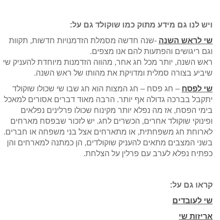
ויש לנו גם מידע מתוק כמו שוקולד גם על:
שי לראש השנה
-שנה חדשה מסמלת הזדמנויות חדשות, תקוות
וגם ריגושים והפתעות להם אנו מצפים.
ראש השנה, יותר מכל חג אחר, מהווה הזדמנות מיוחדת להעניק שי
שיביע בצורה סמלית ומדויקת את מהותו של ראש השנה.
שי לפסח
– חג פסח – חג המצות הוא חג שבו שי שכולו שוקולד
יתקבל בברכה גדולה אף יותר. הרבה מאוד דברים אסורים למאכל
בימי הפסח, אז מה נפלא יותר מקינוח שכולו פרלינים נפלאים
ופינוקי שוקולד אחרים, הכשרים לחג. יש לזכור שבפסח מארחים
לארוחת חג משפחתית, או מתארחים אצל בני משפחה או חברים.
בשני המצבים מתאים להעניק שוקולדים, הן כמתנה למארחים והן
כפתיח נפלא לערב עם פרלין על הצלחת.
קראו גם על:
שי לעובדים
אריזות שי