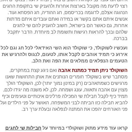
רצוי לדעת מה מקובל בארצות אחרות ולהעניק שי בתקופת החגים
הנהוגה אצלם, לדוגמה בכריסמס, חג ההודיה, חג הפסחא ועוד.
אנשים איתם אתם בקשר או במידה ואתם עובדים איתם מדתות
אחרות, גם כאשר הם בישראל, חשוב להעניק להם שי לחגים
שלהם ובכך להראות רגישות ותשומת לב מיוחדת. הדבר יתקבל
בברכה.
ועכשיו לשוקולד, כי שוקולד הוא השי האידאלי לכל חג וגם לכל
אירוע כי תמיד אוהבים לקבל אותו, לטעום, לנגוס ולהרגיש את
הטעמים הנפלאים ממלאים את הפה ואת הלב.
השוקולד ניתן תמיד כמתנת אהבה
ואם ניגע קצת במחקרים,
מסתבר שיש בשוקולד חומרים הנותנים את אותן התחושות שאנו
מרגישים כשמתאהבים (רק במינון נמוך יותר) לכן, השוקולד הולך
מצוין עם אהבה ותאווה, עונג ושמחה. לכן, לא משנה מה יגידו לכם,
תמיד כיף לקבל חבילת שי המכילה פרלינים איכותיים וטעימים וכיף
להביא חבילה כזו הביתה לבני המשפחה. האושר על פני הילדים ועל
פני האורחים יהפכו את המתנה לנפלאה ובעלת ערך רב.
קראו עוד מידע מתוק ושוקולדי במיוחד על
חבילות שי לחגים